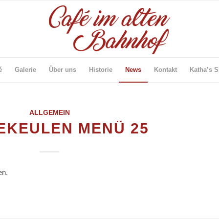
é
Galerie
Über uns
Historie
News
Kontakt
Katha’s 
ALLGEMEIN
EKEULEN MENÜ 25
en.