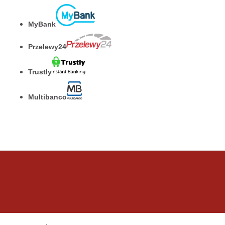
MyBank
Przelewy24
Trustly
Multibanco